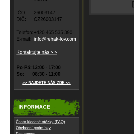
IČO:
26003147
DIČ:
CZ26003147
Telefon:
+420 465 535 390
E-mail:
info@rehak-lov.com
Kontaktujte nás > >
Po-Pá:
13:00 - 17:00
So:
08:30 - 11:00
>> NAJDETE NÁS ZDE <<
INFORMACE
Často kladené otázky (FAQ)
Obchodní podmínky
Reklamace