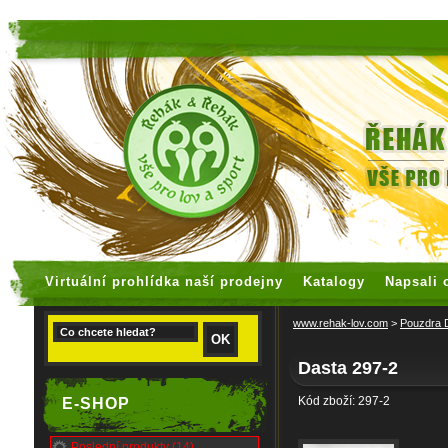
faux rolex watches
replica watches
Virtuální prohlídka naší prodejny
Katalogy
Napsali 
www.rehak-lov.com
>
Pouzdra
Dasta 297-2
Kód zboží: 297-2
E-SHOP
Poslední produkty (14)