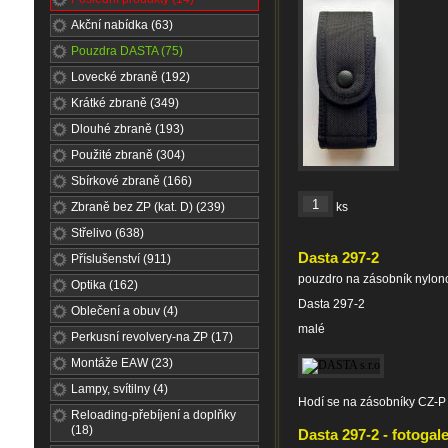
Akční nabídka (63)
Pouzdra DASTA (75)
Lovecké zbraně (192)
Krátké zbraně (349)
Dlouhé zbraně (193)
Použité zbraně (304)
Sbírkové zbraně (166)
Zbraně bez ZP (kat. D) (239)
ks
Střelivo (638)
Dasta 297-2
Příslušenství (911)
pouzdro na zásobník nylon
Optika (162)
Dasta 297-2
Oblečení a obuv (4)
malé
Perkusní revolvery-na ZP (17)
Montáže EAW (23)
Lampy, svítilny (4)
Hodí se na zásobníky CZ-P 
Reloading-přebíjení a doplňky
(18)
Dasta 297-2 - fotogale