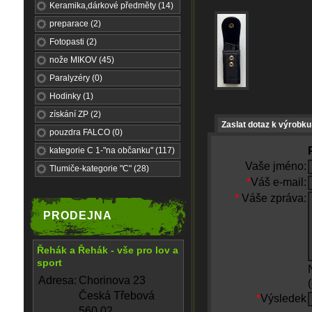
Keramika,dárkové předměty (14)
preparace (2)
Fotopasti (2)
nože MIKOV (45)
Paralyzéry (0)
Hodinky (1)
získání ZP (2)
Zaslat dotaz k výrobku
pouzdra FALCO (0)
kategorie C 1-"na občanku" (117)
Vaše jméno:
Tlumiče-kategorie "C" (28)
*
Váš e-mail:
*
Váše zpráva:
PRODEJNA
Řehák a Řehák - vše pro lov a
sport
Adresa:
Chorinova 23
Česká Třebová
*
Výsledek
560 02