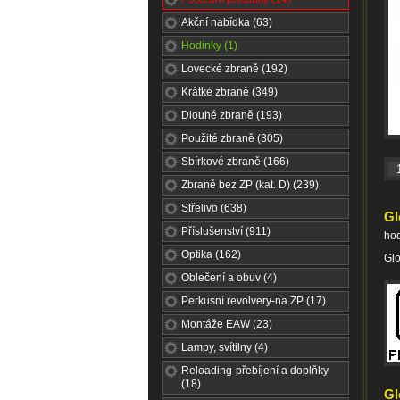
Akční nabídka (63)
Hodinky (1)
Lovecké zbraně (192)
Krátké zbraně (349)
Dlouhé zbraně (193)
Použité zbraně (305)
Sbírkové zbraně (166)
Zbraně bez ZP (kat. D) (239)
Střelivo (638)
Gl
Příslušenství (911)
ho
Optika (162)
Glo
Oblečení a obuv (4)
Perkusní revolvery-na ZP (17)
Montáže EAW (23)
Lampy, svítilny (4)
Reloading-přebíjení a doplňky
(18)
Gl