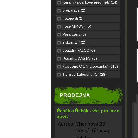
Keramika,dárkové předměty (14)
preparace (2)
Fotopasti (2)
nože MIKOV (45)
Paralyzéry (0)
získání ZP (2)
pouzdra FALCO (0)
Pouzdra DASTA (75)
kategorie C 1-"na občanku" (117)
Tlumiče-kategorie "C" (28)
PRODEJNA
Řehák a Řehák - vše pro lov a
sport
Adresa:
Chorinova 23
Česká Třebová
560 02