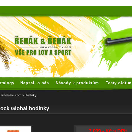
 watches
replica watches
hoogwaardige nep Rolex
replica rolex
atalogy
Napsali o nás
Návody k produktům
Testy oldtim
rehak-lov.com
>
Hodinky
lock Global hodinky
7 099,- Kč s DPH