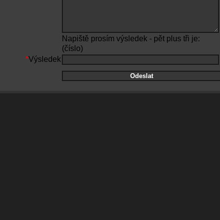
Napiště prosím výsledek - pět plus tři je:
(číslo)
*
Výsledek