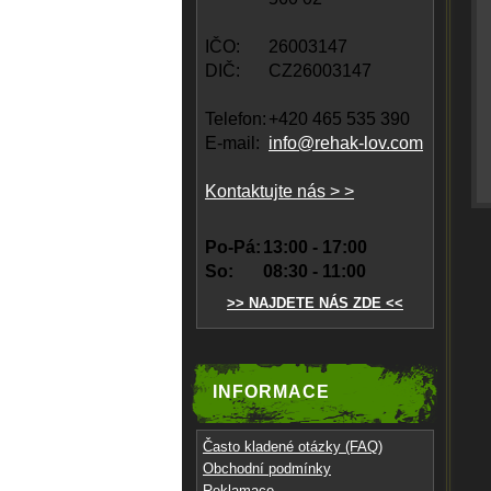
IČO:
26003147
DIČ:
CZ26003147
Telefon:
+420 465 535 390
E-mail:
info@rehak-lov.com
Kontaktujte nás > >
Po-Pá:
13:00 - 17:00
So:
08:30 - 11:00
>> NAJDETE NÁS ZDE <<
INFORMACE
Často kladené otázky (FAQ)
Obchodní podmínky
Reklamace