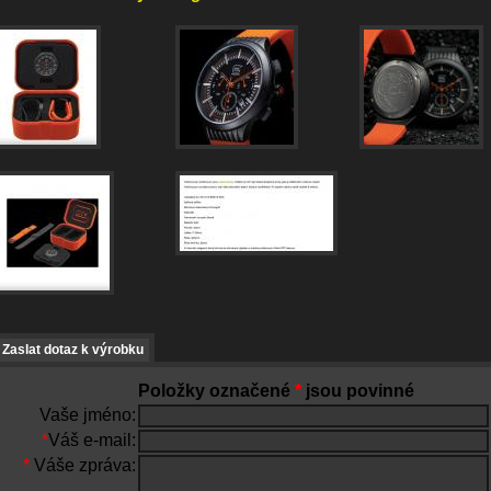
Zaslat dotaz k výrobku
Položky označené
*
jsou povinné
Vaše jméno:
*
Váš e-mail:
*
Váše zpráva: