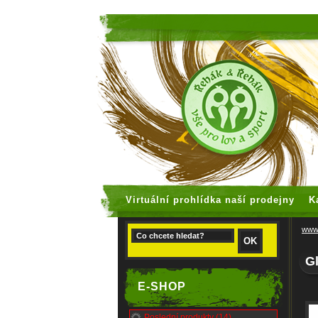
faux rolex
Virtuální prohlídka naší prodejny
K
www.
G
E-SHOP
Poslední produkty (14)