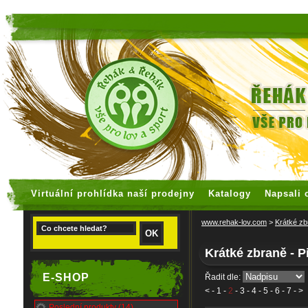
faux rolex watches
replica watches
Virtuální prohlídka naší prodejny
Katalogy
Napsali 
www.rehak-lov.com
>
Krátké zb
Krátké zbraně - P
E-SHOP
Řadit dle:
<
-
1
-
2
-
3
-
4
-
5
-
6
-
7
- >
Poslední produkty (14)