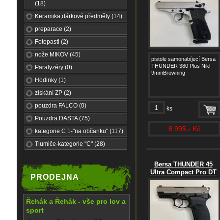
(18)
Keramika,dárkové předměty (14)
preparace (2)
Fotopasti (2)
nože MIKOV (45)
pistole samonabíjecí Bersa
THUNDER 380 Plus Nikl
Paralyzéry (0)
9mmBrowning
Hodinky (1)
získání ZP (2)
pouzdra FALCO (0)
ks
Pouzdra DASTA (75)
8 995,- Kč
kategorie C 1-"na občanku" (117)
Tlumiče-kategorie "C" (28)
Bersa THUNDER 45
Ultra Compact Pro DT
PRODEJNA
Řehák a Řehák - vše pro lov a
sport