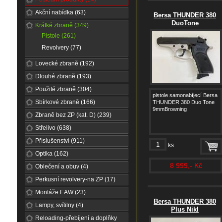
Akční nabídka (63)
Bersa THUNDER 380
DuoTone
Krátké zbraně (349)
Pistole (261)
Revolvery (77)
Lovecké zbraně (192)
Dlouhé zbraně (193)
Použité zbraně (304)
pistole samonabíjecí Bersa
Sbírkové zbraně (166)
THUNDER 380 Duo Tone
9mmBrowning
Zbraně bez ZP (kat. D) (239)
Střelivo (638)
Příslušenství (911)
ks
Optika (162)
8 999,- Kč
Oblečení a obuv (4)
Perkusní revolvery-na ZP (17)
Montáže EAW (23)
Bersa THUNDER 380
Lampy, svítilny (4)
Plus Nikl
Reloading-přebíjení a doplňky