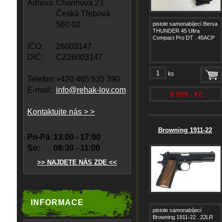
Adresa:
Chorinova 23
Česká Třebová
560 02
pistole samonabíjecí Bersa
THUNDER 45 Ultra
Compact Pro DT . 45ACP
IČO:
26003147
DIČ:
CZ26003147
ks
Telefon:
+420 465 535 390
E-mail:
info@rehak-lov.com
9 999,- Kč
Kontaktujte nás > >
Browning 1911-22
Po-Pá:
13:00 - 17:00
So:
08:30 - 11:00
>> NAJDETE NÁS ZDE <<
INFORMACE
pistole samonabíjecí
Browning 1911-22 . 22LR