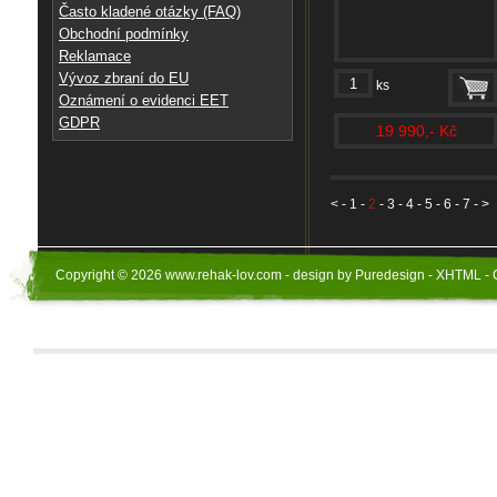
Často kladené otázky (FAQ)
Obchodní podmínky
Reklamace
Vývoz zbraní do EU
ks
Oznámení o evidenci EET
GDPR
19 990,- Kč
<
-
1
-
2
-
3
-
4
-
5
-
6
-
7
- >
Copyright © 2026 www.rehak-lov.com - design by Puredesign - XHTML - 