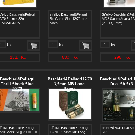
třelivo Baschieri&Pelagri
střelivo Baschieri&Pelagri
Střelivo Baschieri&Pell
0/70 3, 1mm 32g
Big Game Slug 12/70-bez
MG2 Saturn Anatra 12
EMIMAGNUM
olova
(2, 9+3, 1mm)
ks
ks
ks
232,- Kč
530,- Kč
295,- Kč
Baschieri&Pellagri
Baschieri&Pellagri12/70
Baschieri&Pellari 
Thrill Shock Slug
3,5mm MB Long
Dual Sh.5+3
20/70
Range
třelivo Baschieri&Pellagri
střelivo Baschieri & Pellagri
brokové B&P Dual Sh
hrill Shock Slug 20/70 -10
12/70 , 3, 5mm MB Long
5+3