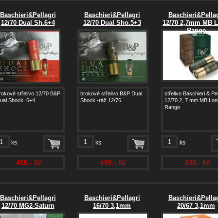
Baschieri&Pellagri
Baschieri&Pellagri
Baschieri&Pellag
12/70 Dual Sh.6+4
12/70 Dual Sho.5+3
12/70 2,7mm MB 
Range
rokové střelivo 12/70 B&P
brokové střelivo B&P Dual
střelivo Baschieri & Pel
ual Shock. 6+4
Shock -ráž 12/76
12/70 2, 7 mm MB Lon
Range
ks
ks
ks
499,- Kč
499,- Kč
335,- Kč
Baschieri&Pellagri
Baschieri&Pellagri
Baschieri&Pellag
12/70 MG2-Saturn
16/70 3,1mm
20/67 3,1mm