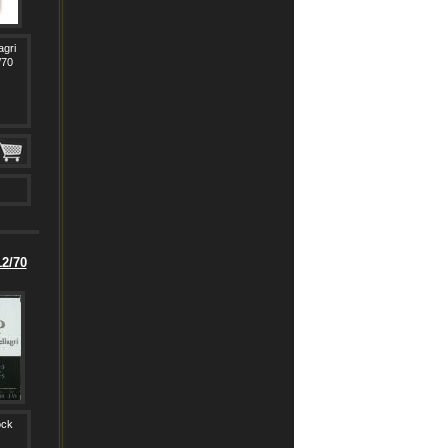
agri
/70
12/70
ock