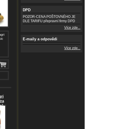
DPD
POZOR-CENA POŠTOVNÉHO JE
DLE TARIFU přepravní firmy DPD
Více zde...
agri
sic
E-maily a odpovědi
Více zde...
ri
ra
m)