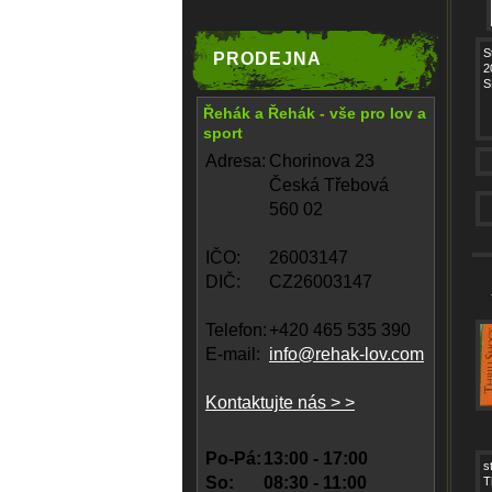
S
PRODEJNA
2
S
Řehák a Řehák - vše pro lov a
sport
Adresa:
Chorinova 23
Česká Třebová
560 02
IČO:
26003147
DIČ:
CZ26003147
Telefon:
+420 465 535 390
E-mail:
info@rehak-lov.com
Kontaktujte nás > >
Po-Pá:
13:00 - 17:00
s
So:
08:30 - 11:00
T