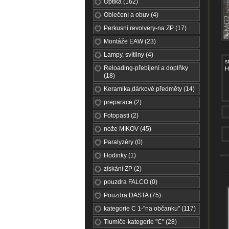
Optika (162)
Oblečení a obuv (4)
Perkusní revolvery-na ZP (17)
Montáže EAW (23)
Lampy, svítilny (4)
s
Reloading-přebíjení a doplňky
H
(18)
Keramika,dárkové předměty (14)
preparace (2)
Fotopasti (2)
nože MIKOV (45)
Paralyzéry (0)
Hodinky (1)
získání ZP (2)
pouzdra FALCO (0)
Pouzdra DASTA (75)
kategorie C 1-"na občanku" (117)
Tlumiče-kategorie "C" (28)