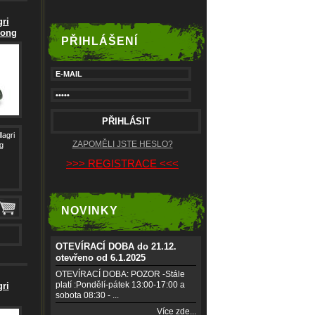
ri
Long
PŘIHLÁŠENÍ
lagri
ZAPOMĚLI JSTE HESLO?
g
>>> REGISTRACE <<<
NOVINKY
OTEVÍRACÍ DOBA do 21.12.
otevřeno od 6.1.2025
OTEVÍRACÍ DOBA: POZOR -Stále
platí :Pondělí-pátek 13:00-17:00 a
ri
sobota 08:30 - ...
Více zde...