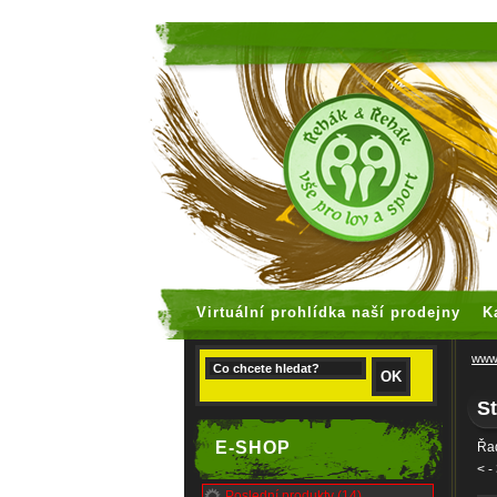
faux rolex
Virtuální prohlídka naší prodejny
K
www.
St
E-SHOP
Řad
<
-
Poslední produkty (14)