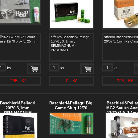
třelivo B&P MG2-Saturn
střelivo Baschieri&Pellagri
střelivo Baschieri&Pell
ase 12/70 brok 3, 25 mm
16/70 , 3, 1mm ,
20/67 3, 1mm F2 Clas
SEMIMAGNUM -
PRODÁNO
ks
ks
ks
295,- Kč
0,- Kč
325,- Kč
Baschieri&Pellagri
Baschieri&Pellagri Big
Baschieri&Pellag
20/70 3,1mm
Game Slug 12/70
MG2 Saturn Anat
SEMIMAGNUM
12/70 (2,9+3,1m