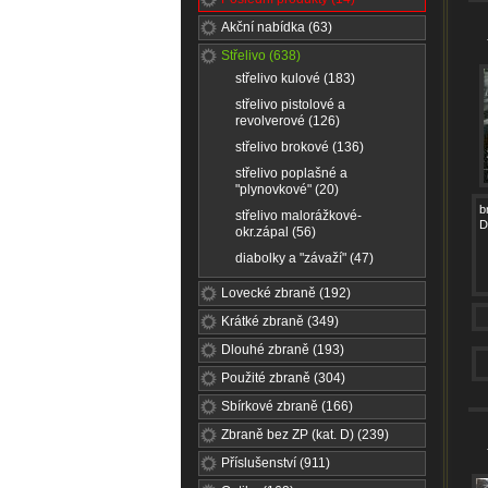
Akční nabídka (63)
Střelivo (638)
střelivo kulové (183)
střelivo pistolové a
revolverové (126)
střelivo brokové (136)
střelivo poplašné a
"plynovkové" (20)
b
střelivo malorážkové-
D
okr.zápal (56)
diabolky a "závaží" (47)
Lovecké zbraně (192)
Krátké zbraně (349)
Dlouhé zbraně (193)
Použité zbraně (304)
Sbírkové zbraně (166)
Zbraně bez ZP (kat. D) (239)
Příslušenství (911)