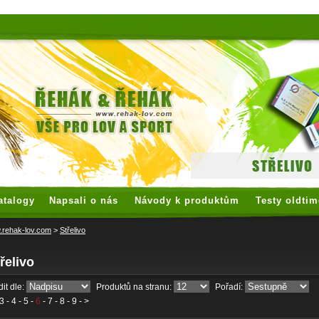
 watches
replica watches
hoogwaardige nep Rolex
replica rolex
atalogy
Napsali o nás
Návody k produktům
Testy oldtim
rehak-lov.com
>
Střelivo
řelivo
it dle:
Produktů na stranu:
Pořadí:
3
-
4
-
5
-
6
-
7
-
8
-
9
- >