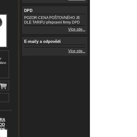
DPD
POZOR-CENA POŠTOVNÉHO JE
DLE TARIFU přepravní firmy DPD
Více zde...
E-maily a odpovědi
Více zde...
r
dáno
TRA
QD
 DE