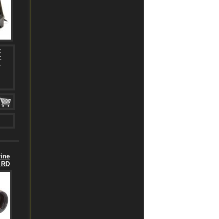
K
C
-
ine
 RD