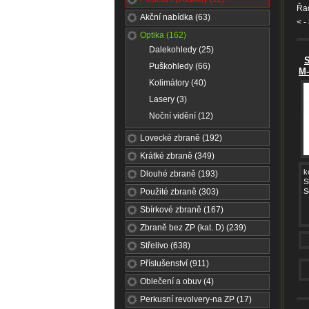
Řad
Akční nabídka (63)
<
-
Optika (162)
Dalekohledy (25)
S
Puškohledy (66)
M-
Kolimátory (40)
Lasery (3)
Noční vidění (12)
Lovecké zbraně (192)
Krátké zbraně (349)
k
Dlouhé zbraně (193)
S
Použité zbraně (303)
S
Sbírkové zbraně (167)
Zbraně bez ZP (kat. D) (239)
Střelivo (638)
Příslušenství (911)
Oblečení a obuv (4)
Perkusní revolvery-na ZP (17)