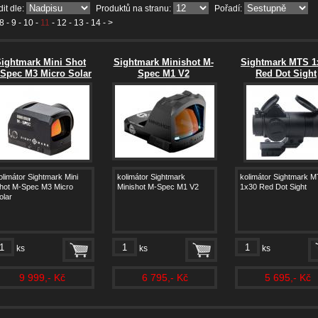
it dle:
Produktů na stranu:
Pořadí:
8
-
9
-
10
-
11
-
12
-
13
-
14
- >
ightmark Mini Shot
Sightmark Minishot M-
Sightmark MTS 1
Spec M3 Micro Solar
Spec M1 V2
Red Dot Sight
olimátor Sightmark Mini
kolimátor Sightmark
kolimátor Sightmark 
hot M-Spec M3 Micro
Minishot M-Spec M1 V2
1x30 Red Dot Sight
olar
ks
ks
ks
9 999,- Kč
6 795,- Kč
5 695,- Kč