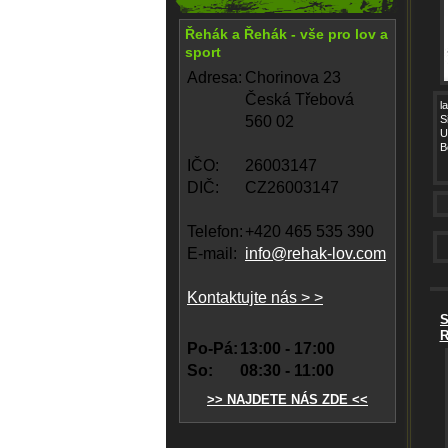
Řehák a Řehák - vše pro lov a
sport
Adresa:
Chorinova 23
Česká Třebová
l
560 02
S
U
B
IČO:
26003147
DIČ:
CZ26003147
Telefon:
+420 465 535 390
E-mail:
info@rehak-lov.com
Kontaktujte nás > >
S
R
Po-Pá:
13:00 - 17:00
So:
08:30 - 11:00
>> NAJDETE NÁS ZDE <<