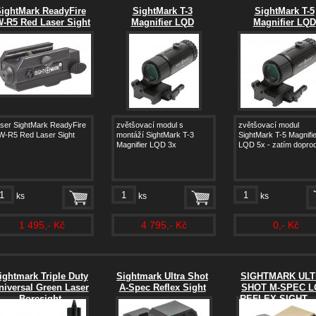
ightMark ReadyFire
SightMark T-3
SightMark T-5
-R5 Red Laser Sight
Magnifier LQD
Magnifier LQD
aser SightMark ReadyFire
zvětšovací modul s
zvětšovací modul
W-R5 Red Laser Sight
montáží SightMark T-3
SightMark T-5 Magnifie
Magnifier LQD 3x
LQD 5x - zatím dopro
ks
ks
ks
1 495,- Kč
4 795,- Kč
0,- Kč
ightmark Triple Duty
Sightmark Ultra Shot
SIGHTMARK UL
niversal Green Laser
A-Spec Reflex Sight
SHOT M-SPEC L
Boresight
REFLEX SIGHT -