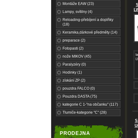
Montáže EAW (23)
S
LW
Lampy, svítilny (4)
Reloading-přebíjení a doplňky
(18)
Keramika,dárkové předměty (14)
preparace (2)
Fotopasti (2)
l
nože MIKOV (45)
L
Paralyzéry (0)
Hodinky (1)
získání ZP (2)
pouzdra FALCO (0)
Pouzdra DASTA (75)
kategorie C 1-"na občanku" (117)
Tlumiče-kategorie "C" (28)
S
U
PRODEJNA