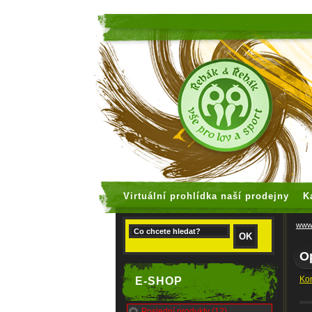
faux rolex
Virtuální prohlídka naší prodejny
K
www.
O
Kom
E-SHOP
Poslední produkty (12)