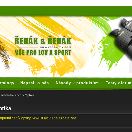
 watches
replica watches
hoogwaardige nep Rolex
replica rolex
atalogy
Napsali o nás
Návody k produktům
Testy oldtim
rehak-lov.com
>
Optika
ptika
pletní ceník optiky SWAROVSKI naleznete zde.