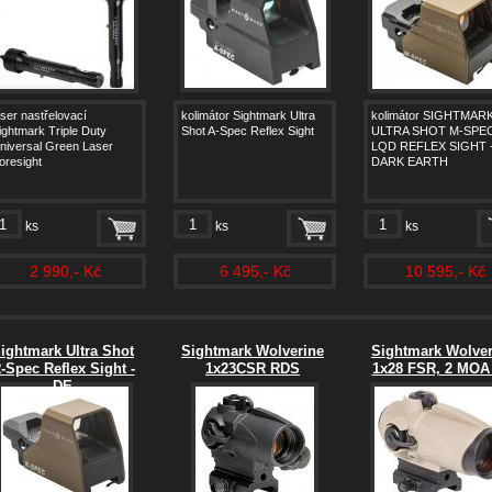
aser nastřelovací
kolimátor Sightmark Ultra
kolimátor SIGHTMAR
ightmark Triple Duty
Shot A-Spec Reflex Sight
ULTRA SHOT M-SPE
niversal Green Laser
LQD REFLEX SIGHT 
oresight
DARK EARTH
ks
ks
ks
2 990,- Kč
6 495,- Kč
10 595,- Kč
ightmark Ultra Shot
Sightmark Wolverine
Sightmark Wolver
-Spec Reflex Sight -
1x23CSR RDS
1x28 FSR, 2 MOA
DE