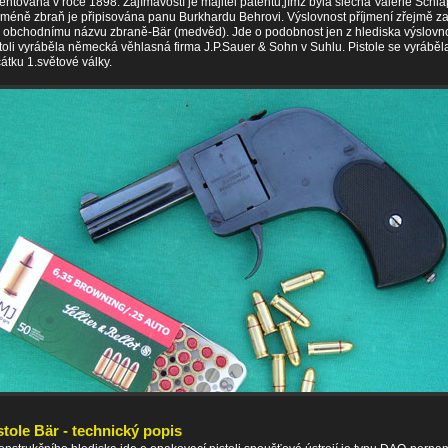
entována v roce 1898. Zajímavostí je majitel patentů,jímž byla slečna Valerie Schla
méně zbraň je připisována panu Burkhardu Behrovi. Výslovnost příjmení zřejmě za
 obchodnímu názvu zbraně-Bär (medvěd). Jde o podobnost jen z hlediska výslovno
toli vyráběla německá věhlasná firma J.P.Sauer & Sohn v Suhlu. Pistole se vyráběl
átku 1.světové války.
stole Bär - technický popis