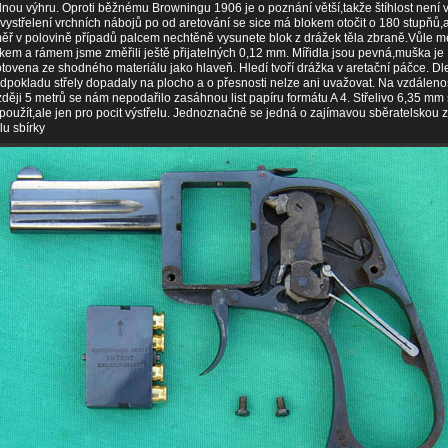
nou výhru. Oproti běžnému Browningu 1906 je o poznání větší,takže štíhlost není v
vystřelení vrchních nábojů po od aretování se sice má blokem otočit o 180 stupňů,
ěř v polovině případů palcem nechtěně vysunete blok z drážek těla zbraně.Vůle m
kem a rámem jsme změřili ještě přijatelných 0,12 mm. Mířidla jsou pevná,muška je
tovena ze shodného materiálu jako hlaveň. Hledí tvoří drážka v aretační páčce. Dl
dpokladu střely dopadaly na plocho a o přesnosti nelze ani uvažovat. Na vzdáleno
ději 5 metrů se nám nepodařilo zasáhnou list papíru formátu A 4. Střelivo 6,35 mm 
použít,ale jen pro pocit výstřelu. Jednoznačně se jedná o zajímavou sběratelskou 
lu sbírky