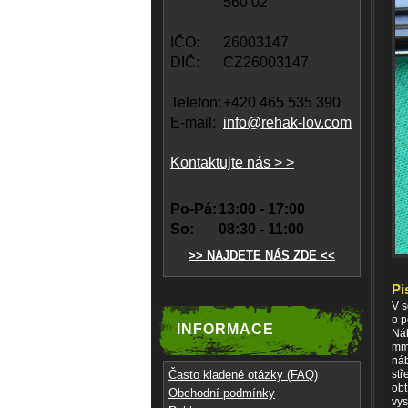
560 02
IČO:
26003147
DIČ:
CZ26003147
Telefon:
+420 465 535 390
E-mail:
info@rehak-lov.com
Kontaktujte nás > >
Po-Pá:
13:00 - 17:00
So:
08:30 - 11:00
>> NAJDETE NÁS ZDE <<
Pi
V s
o p
INFORMACE
Náb
mm,
náb
Často kladené otázky (FAQ)
stř
obt
Obchodní podmínky
vys