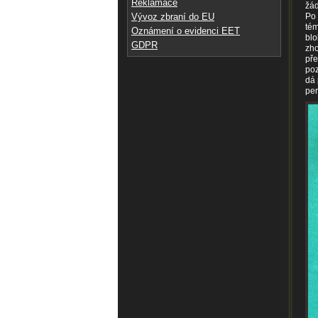
Reklamace
žád
Vývoz zbraní do EU
Po 
tém
Oznámení o evidenci EET
blo
GDPR
zho
pře
poz
dá 
per