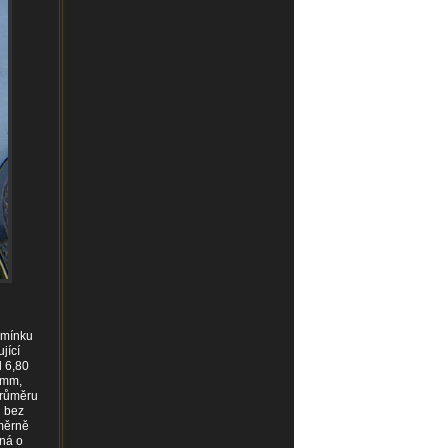
 zmínku
jící
l 6,80
 mm,
průměru
ň bez
oměrně
dná o