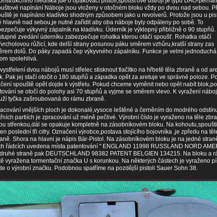
onstrukčního hlediska jde o opakovací pistoli,spoušťové ústrojí je typu DAO-perna
uštové napínání Náboje jsou vloženy v otočném bloku vždy po dvou nad sebou. Při
uště je napínáno kladívko shodným způsobem jako u revolverů. Protože jsou u pis
 hlavně nad sebou,je nutné zařídit aby oba náboje byly odpáleny po sobě. To
ezpečuje výkyvný zápalník na kladívku. Úderník je výklopný přibližně o 90 stupňů.
tupné zvedání úderníku zabezpečuje rohatka kterou otáčí spoušť. Rohatka otáčí
řvrcholovou růžicí, kde delší strany posunou páku směrem vzhůru,kratší strany zas
rem dolů. Do páky zapadá čep výkyvného zápalníku. Funkce je velmi jednoduchá
tom spolehlivá.
vystřelení dvou nábojů musí střelec stisknout tlačítko na hřbetě těla zbraně a od ar
k. Pak jej stačí otočit o 180 stupňů a západka opět za aretuje ve správné poloze. P
ačení spouště opět dojde k výstřelu. Pokud chceme vyměnit nebo opět nabít blok,p
tování se otočí do polohy asi 70 stupňů a vyjme se směrem vlevo. K vyražení nábo
uží tyčka zašroubovaná do rámu zbraně.
acování vnějších ploch je dokonalé,vysoce leštěné a černěním do modrého odstín
třních partiích je zpracování už méně pečlivé. Výrobní číslo je vyraženo na těle zb
ou střenkou,dál se opakuje kompletně na zásobníkovém bloku. Na kohoutu,spoušti
 jen poslední tři cifry. Označení výrobce,postava stojícího bojovníka ,je zpředu na těl
aně. Shora na hlavni je nápis Bär-Pistol. Na zásobníkovém bloku je na jedné stran
ech řádcích uvedena místa patentování " ENGLAND 11998 RUSSLAND NORD AME
 druhé straně pak DEUTSCHLAND 98382 PATENT BELGIEN 134215. Na bloku a r
tě vyražena tormentační značka U s korunkou. Na některých částech je vyraženo 
de o výrobní značku. Podobnou spatříme na pozdější pistoli Sauer Sohn 38.