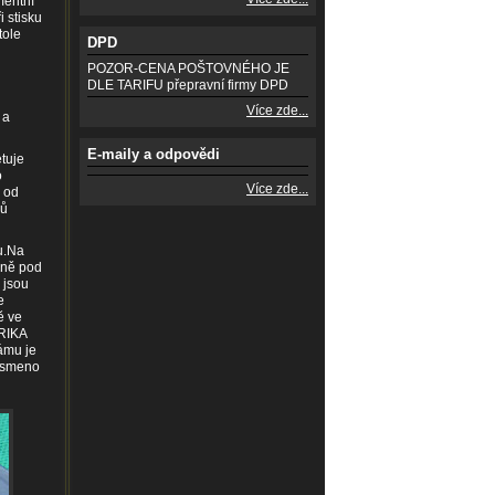
mentní
 stisku
tole
DPD
POZOR-CENA POŠTOVNÉHO JE
DLE TARIFU přepravní firmy DPD
Více zde...
 a
E-maily a odpovědi
etuje
o
Více zde...
o od
jů
u.Na
raně pod
 jsou
e
ě ve
RIKA
ámu je
písmeno