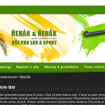
x watches
replica watches
hoogwaardige nep Rolex
replica rolex
although most stores say that 
atalogy
Napsali o nás
Návody k produktům
Testy oldtim
rehak-lov.com
>
Pitole Bär
tole Bär
éto neobvyklé pistoli jsme již psali v čísle 10 před dvěma roky. V textu se autor věn
devším vzniku zbraně a méně už praktickému posouzení. Připomeňme alespoň kr
lnosti vzniku zbraně. Pistole vznikla na konci předminulého století,ve Švýcarsku je