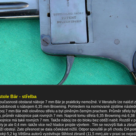
stole Bär - střelba
oučasnosti obstarat náboje 7 mm Bär je prakticky nemožné. V literatuře lze nalézt
odobnosti s nábojem 6,35 mm Browning. Pohledem na normované zjistíme následu
oj 7 mm Bär měl olověnou střelu a byl plněným černým prachem. Průměr střely by
 průměr nábojnice pak rovných 7 mm. Naproti tomu střela 6,35 Browning má 6,38
ojnice má také rovných 7 mm. Takže náboj lze do bloku bez obtíží nabít. Rozdíl v 
ely je ale 0,4 mm -takže více než hladce projde vývrtem . Tím se nezvýší tlak a zbra
íží obstojí. Zato přesnost se dala očekávat nižší. Odpor spouště je při chodu DA p
oký-5,2 kg.Většina autorů vyzdvihuje štíhlost zbraně (11,5 mm),ale v praxi se neje