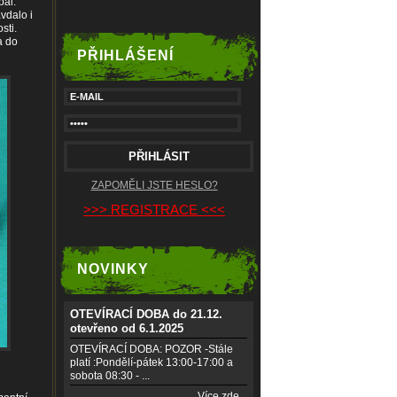
pal.
vdalo i
sti.
a do
PŘIHLÁŠENÍ
ZAPOMĚLI JSTE HESLO?
>>> REGISTRACE <<<
NOVINKY
OTEVÍRACÍ DOBA do 21.12.
otevřeno od 6.1.2025
OTEVÍRACÍ DOBA: POZOR -Stále
platí :Pondělí-pátek 13:00-17:00 a
sobota 08:30 - ...
Více zde...