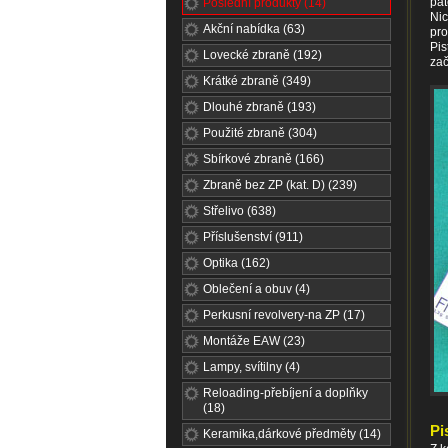
all
pat
Poslední produkty (14)
Nic
of
Akční nabídka (63)
pro
the
Pis
Lovecké zbraně (192)
flavor
zač
of
Krátké zbraně (349)
one's
Dlouhé zbraně (193)
old-
Použité zbraně (304)
fashioned
Sbírkové zbraně (166)
exercise
monitor
Zbraně bez ZP (kat. D) (239)
often
Střelivo (638)
is
Příslušenství (911)
the
search
Optika (162)
for
Oblečení a obuv (4)
cheap
Perkusní revolvery-na ZP (17)
nr
rolex
Montáže EAW (23)
yacht
Lampy, svítilny (4)
master
Reloading-přebíjení a doplňky
mens
(18)
m126622
Pi
Keramika,dárkové předměty (14)
0002