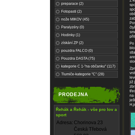
Z k
40mm
preparace (2)
spo
spo
automatic
.
Fotopasti (2)
obě
zab
nože MIKOV (45)
Pos
Paralyzéry (0)
čty
smě
Hodinky (1)
při
získání ZP (2)
Po 
blo
pouzdra FALCO (0)
stl
are
Pouzdra DASTA (75)
slo
kategorie C 1-"na občanku" (117)
Zpr
vni
Tlumiče-kategorie "C" (28)
lev
již
zbr
tř
PRODEJNA
na
ješ
H,j
Řehák a Řehák - vše pro lov a
sport
Adresa:
Chorinova 23
Česká Třebová