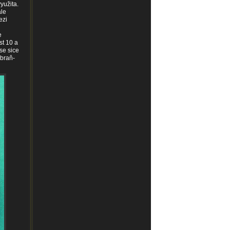
yužita.
ale
ezi
e
st 10 a
se sice
zbraň-