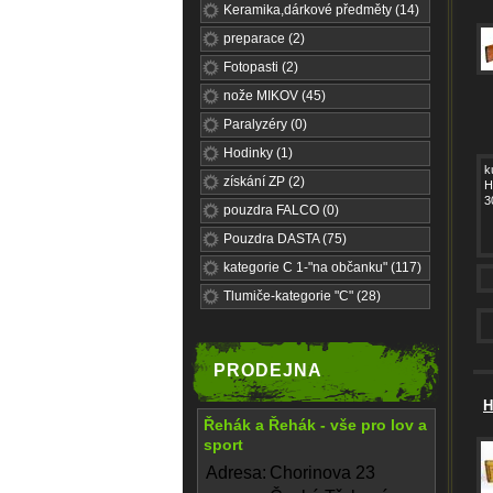
Keramika,dárkové předměty (14)
preparace (2)
Fotopasti (2)
nože MIKOV (45)
Paralyzéry (0)
Hodinky (1)
k
získání ZP (2)
H
3
pouzdra FALCO (0)
Pouzdra DASTA (75)
kategorie C 1-"na občanku" (117)
Tlumiče-kategorie "C" (28)
PRODEJNA
H
Řehák a Řehák - vše pro lov a
sport
Adresa:
Chorinova 23