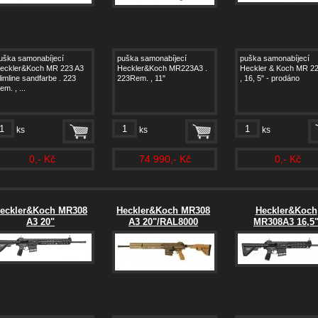
uška samonabíjecí
puška samonabíjecí
puška samonabíjecí
eckler&Koch MR 223 A3
Heckler&Koch MR223A3 .
Heckler & Koch MR 22
limline sandfarbe . 223
223Rem. , 11"
, 16, 5" - prodáno
em. , ...
ks
ks
ks
0,- Kč
74 990,- Kč
0,- Kč
eckler&Koch MR308
Heckler&Koch MR308
Heckler&Koch
A3 20"
A3 20"/RAL8000
MR308A3 16,5