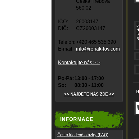
Česká Třebová
560 02
IČO:
26003147
p
DIČ:
CZ26003147
H
S
R
Telefon:
+420 465 535 390
E-mail:
info@rehak-lov.com
Kontaktujte nás > >
Po-Pá:
13:00 - 17:00
So:
08:30 - 11:00
H
>> NAJDETE NÁS ZDE <<
INFORMACE
Často kladené otázky (FAQ)