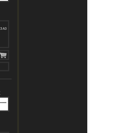
3 A3
"