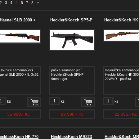
2
-
3
-
4
-
5
-
6
-
7
-
8
- >
Haenel SLB 2000 +
Heckler&Kocch SP5-P
Heckler&Koch HK
ulovnice samonabíjecí
puška samonabíjecí
malorážka samonabíje
aenel SLB 2000 + 9, 3x62
Heckler&Koch SP5-P
Heckler&Koch HK 300 
9mmLuger
22WMR - použitá
ks
ks
ks
36 999,- Kč
69 990,- Kč
22 995,- Kč
eckler&Koch HK 770
Heckler&Koch MR223
Heckler&Koch MR