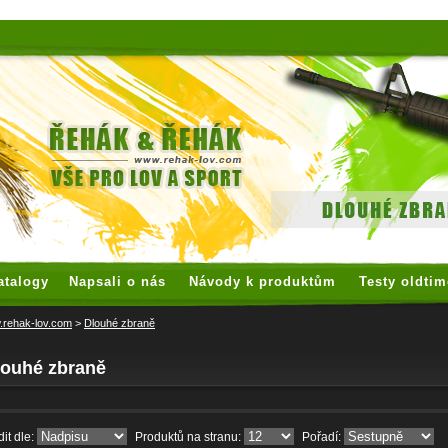
 watches
replica watches
hoogwaardige nep Rolex
replica rolex
atalogy
Napsali o nás
Návody k produktům
Testy oldtim
rehak-lov.com
>
Dlouhé zbraně
louhé zbraně
it dle:
Produktů na stranu:
Pořadí: