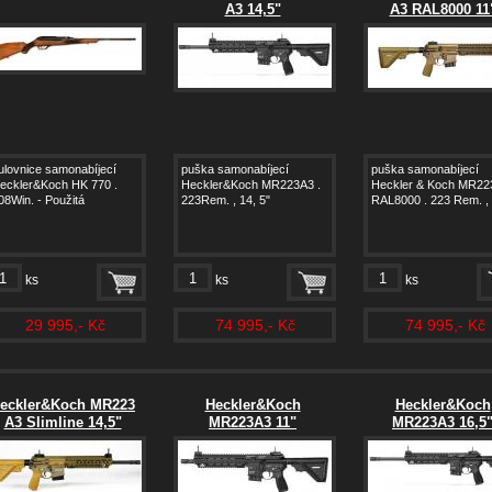
A3 14,5"
A3 RAL8000 11
ulovnice samonabíjecí
puška samonabíjecí
puška samonabíjecí
eckler&Koch HK 770 .
Heckler&Koch MR223A3 .
Heckler & Koch MR22
08Win. - Použitá
223Rem. , 14, 5"
RAL8000 . 223 Rem. , 
ks
ks
ks
29 995,- Kč
74 995,- Kč
74 995,- Kč
eckler&Koch MR223
Heckler&Koch
Heckler&Koch
A3 Slimline 14,5"
MR223A3 11"
MR223A3 16,5