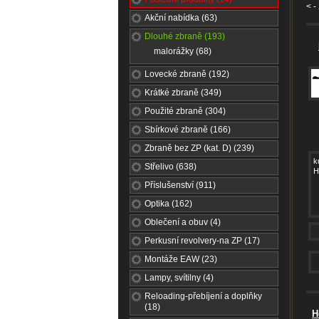
<
-
Akční nabídka (63)
Dlouhé zbraně (193)
malorážky (68)
Lovecké zbraně (192)
Krátké zbraně (349)
Použité zbraně (304)
Sbírkové zbraně (166)
Zbraně bez ZP (kat. D) (239)
k
Střelivo (638)
H
Příslušenství (911)
Optika (162)
Oblečení a obuv (4)
Perkusní revolvery-na ZP (17)
Montáže EAW (23)
Lampy, svítilny (4)
Reloading-přebíjení a doplňky
(18)
H