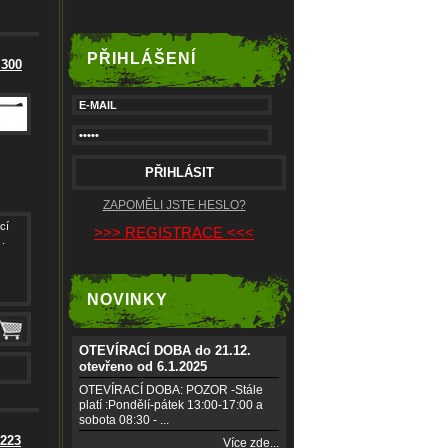
PŘIHLÁŠENÍ
 300
ZAPOMĚLI JSTE HESLO?
cí
>>> REGISTRACE <<<
.
NOVINKY
OTEVÍRACÍ DOBA do 21.12.
otevřeno od 6.1.2025
OTEVÍRACÍ DOBA: POZOR -Stále
platí :Pondělí-pátek 13:00-17:00 a
sobota 08:30 - ...
223
Více zde...