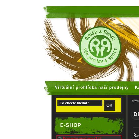
faux rolex
Virtuální prohlídka naší prodejny
K
www.
D
E-SHOP
Řad
Poslední produkty (14)