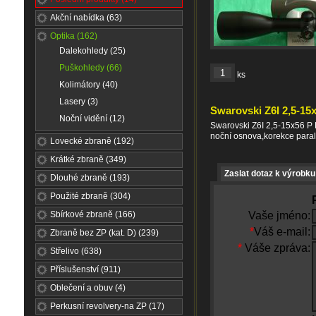
Akční nabídka (63)
Optika (162)
Dalekohledy (25)
Puškohledy (66)
ks
Kolimátory (40)
Lasery (3)
Swarovski Z6I 2,5-15
Noční vidění (12)
Swarovski Z6I 2,5-15x56 P L
noční osnova,korekce para
Lovecké zbraně (192)
Krátké zbraně (349)
Zaslat dotaz k výrobku
Dlouhé zbraně (193)
Použité zbraně (304)
Sbírkové zbraně (166)
Vaše jméno:
*
Váš e-mail:
Zbraně bez ZP (kat. D) (239)
*
Váše zpráva:
Střelivo (638)
Příslušenství (911)
Oblečení a obuv (4)
Perkusní revolvery-na ZP (17)