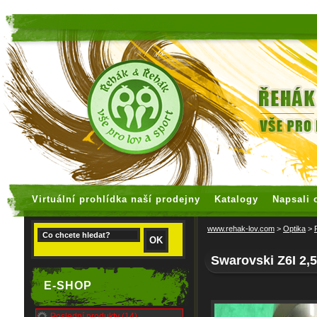
faux rolex watches
replica watches
Virtuální prohlídka naší prodejny
Katalogy
Napsali 
www.rehak-lov.com
>
Optika
>
Swarovski Z6I 2,
E-SHOP
Poslední produkty (14)