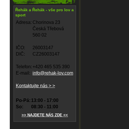
Řehák a Řehák - vše pro lov a
sport
Adresa:
Chorinova 23
Česká Třebová
560 02
IČO:
26003147
DIČ:
CZ26003147
Telefon:
+420 465 535 390
E-mail:
info@rehak-lov.com
Kontaktujte nás > >
Po-Pá:
13:00 - 17:00
So:
08:30 - 11:00
>> NAJDETE NÁS ZDE <<