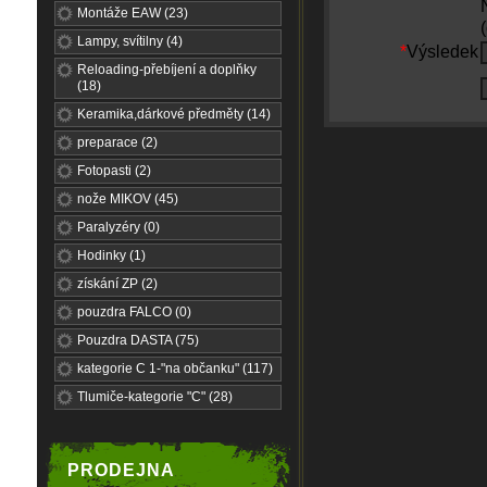
Montáže EAW (23)
Lampy, svítilny (4)
*
Výsledek
Reloading-přebíjení a doplňky
(18)
Keramika,dárkové předměty (14)
preparace (2)
Fotopasti (2)
nože MIKOV (45)
Paralyzéry (0)
Hodinky (1)
získání ZP (2)
pouzdra FALCO (0)
Pouzdra DASTA (75)
kategorie C 1-"na občanku" (117)
Tlumiče-kategorie "C" (28)
PRODEJNA