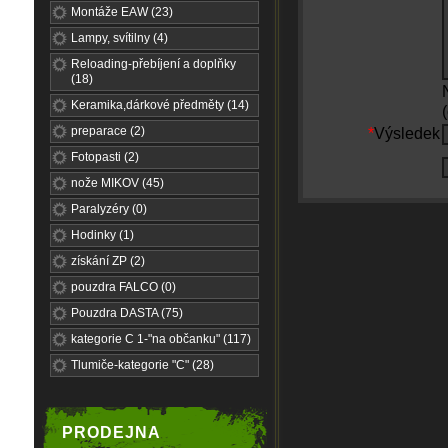
Montáže EAW (23)
Lampy, svítilny (4)
Reloading-přebíjení a doplňky
(18)
Keramika,dárkové předměty (14)
preparace (2)
*
Výsledek
Fotopasti (2)
nože MIKOV (45)
Paralyzéry (0)
Hodinky (1)
získání ZP (2)
pouzdra FALCO (0)
Pouzdra DASTA (75)
kategorie C 1-"na občanku" (117)
Tlumiče-kategorie "C" (28)
PRODEJNA