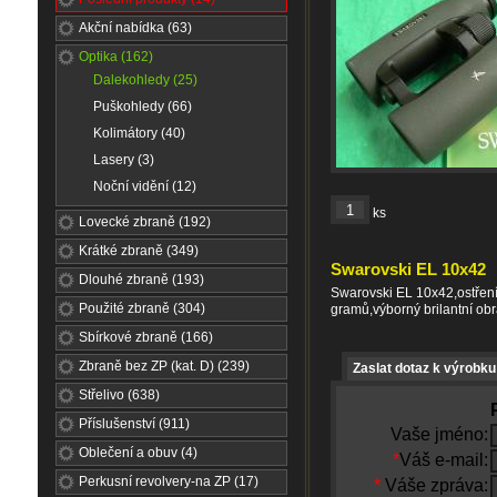
Akční nabídka (63)
Optika (162)
Dalekohledy (25)
Puškohledy (66)
Kolimátory (40)
Lasery (3)
Noční vidění (12)
ks
Lovecké zbraně (192)
Krátké zbraně (349)
Swarovski EL 10x42
Dlouhé zbraně (193)
Swarovski EL 10x42,ostřen
Použité zbraně (304)
gramů,výborný brilantní o
Sbírkové zbraně (166)
Zbraně bez ZP (kat. D) (239)
Zaslat dotaz k výrobku
Střelivo (638)
Příslušenství (911)
Vaše jméno:
Oblečení a obuv (4)
*
Váš e-mail:
Perkusní revolvery-na ZP (17)
*
Váše zpráva: