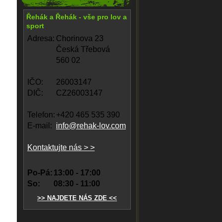
Řehák a Řehák - vše pro lov a
sport
Adresa:
Chorinova 23
Česká Třebová
560 02
IČO:
26003147
DIČ:
CZ26003147
Telefon:
+420 465 535 390
E-mail:
info@rehak-lov.com
Kontaktujte nás > >
Po-Pá:
13:00 - 17:00
So:
08:30 - 11:00
>> NAJDETE NÁS ZDE <<