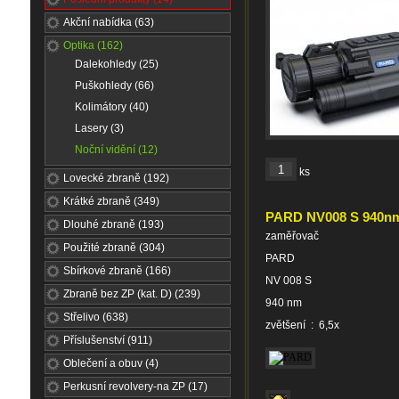
Akční nabídka (63)
Optika (162)
Dalekohledy (25)
Puškohledy (66)
Kolimátory (40)
Lasery (3)
Noční vidění (12)
ks
Lovecké zbraně (192)
Krátké zbraně (349)
PARD NV008 S 940n
Dlouhé zbraně (193)
zaměřovač
Použité zbraně (304)
PARD
Sbírkové zbraně (166)
NV 008 S
Zbraně bez ZP (kat. D) (239)
940 nm
Střelivo (638)
zvětšení : 6,5x
Příslušenství (911)
Oblečení a obuv (4)
Perkusní revolvery-na ZP (17)