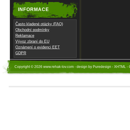
INFORMACE
Často kladené otázky (FAQ)
Obchodní podmínky
Reklamace
Vývoz zbraní do EU
Oznámení o evidenci EET
GDPR
Copyright © 2026 www.rehak-lov.com - design by Puredesign - XHTML - 