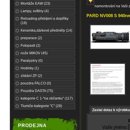
Montáže EAW (23)
namontování na Vaši 
Lampy, svítilny (4)
PARD NV008 S 940nm 
Reloading-přebíjení a doplňky
(18)
Keramika,dárkové předměty (14)
preparace (2)
Fotopasti (2)
nože MIKOV (45)
Paralyzéry (0)
Hodinky (1)
získání ZP (2)
pouzdra FALCO (0)
Pouzdra DASTA (75)
kategorie C 1-"na občanku" (117)
Tlumiče-kategorie "C" (28)
Zaslat dotaz k výrobku
PRODEJNA
Vaše jméno: