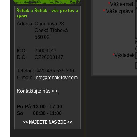
*
Váš e-mail:
Řehák a Řehák - vše pro lov a
*
Váše zpráva:
sport
Adresa:
Chorinova 23
Česká Třebová
560 02
IČO:
26003147
*
Výsledek
DIČ:
CZ26003147
Telefon:
+420 465 535 390
E-mail:
info@rehak-lov.com
Kontaktujte nás > >
Po-Pá:
13:00 - 17:00
So:
08:30 - 11:00
>> NAJDETE NÁS ZDE <<