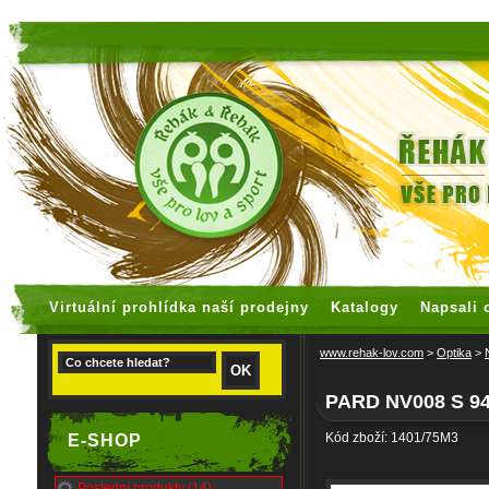
faux rolex watches
replica watches
Virtuální prohlídka naší prodejny
Katalogy
Napsali 
www.rehak-lov.com
>
Optika
>
PARD NV008 S 9
Kód zboží: 1401/75M3
E-SHOP
Poslední produkty (14)