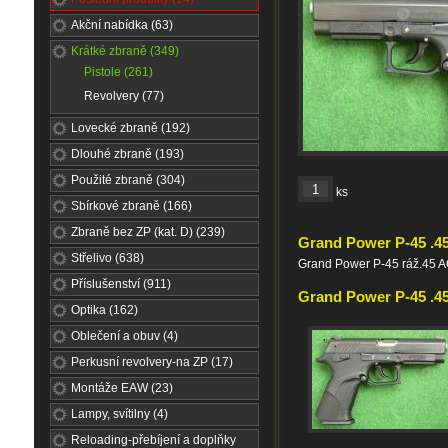
Akční nabídka (63)
Krátké zbraně (349)
Pistole (261)
Revolvery (77)
Lovecké zbraně (192)
Dlouhé zbraně (193)
Použité zbraně (304)
ks
Sbírkové zbraně (166)
Zbraně bez ZP (kat. D) (239)
Grand Power P-45 .
Střelivo (638)
Grand Power P-45 ráž.45 A
Příslušenství (911)
Grand Power P-45 .45
Optika (162)
Oblečení a obuv (4)
Perkusní revolvery-na ZP (17)
Montáže EAW (23)
Lampy, svítilny (4)
Reloading-přebíjení a doplňky