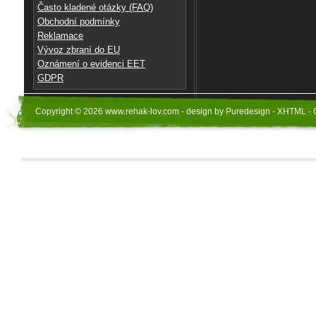
Často kladené otázky (FAQ)
Obchodní podmínky
Reklamace
Vývoz zbraní do EU
Oznámení o evidenci EET
GDPR
Copyright © 2026 www.rehak-lov.com - design by Puredesign - XHTML - 