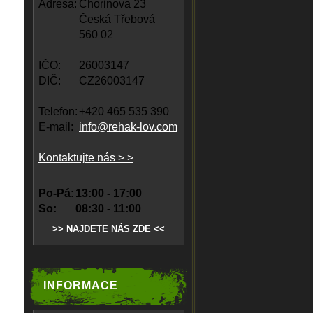
Adresa:
Chorinova 23
Česká Třebová
560 02
IČO:
26003147
DIČ:
CZ26003147
Telefon:
+420 465 535 390
E-mail:
info@rehak-lov.com
Kontaktujte nás > >
Po-Pá:
13:00 - 17:00
So:
08:30 - 11:00
>> NAJDETE NÁS ZDE <<
INFORMACE