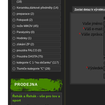
(18)
Keramika,dárkové předměty (14)
Zaslat dotaz k výrobku
preparace (2)
Fotopasti (2)
Vaše jméno:
nože MIKOV (45)
*
Váš e-mail:
Paralyzéry (0)
*
Váše zpráva:
Hodinky (1)
získání ZP (2)
pouzdra FALCO (0)
Pouzdra DASTA (75)
kategorie C 1-"na občanku" (117)
*
Výsledek
Tlumiče-kategorie "C" (28)
PRODEJNA
Řehák a Řehák - vše pro lov a
sport