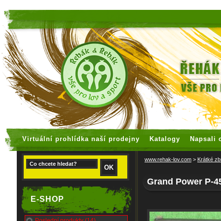
faux rolex watches
replica watches
Virtuální prohlídka naší prodejny
Katalogy
Napsali 
www.rehak-lov.com
>
Krátké zb
Grand Power P-4
E-SHOP
Poslední produkty (14)