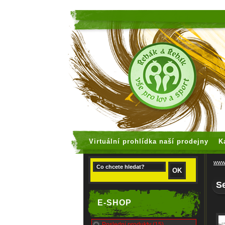
faux rolex
Virtuální prohlídka naší prodejny
K
www.
Se
E-SHOP
Poslední produkty (15)