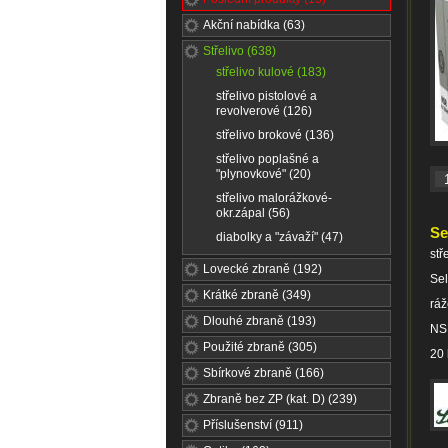
Akční nabídka (63)
Střelivo (638)
střelivo kulové (183)
střelivo pistolové a
revolverové (126)
střelivo brokové (136)
střelivo poplašné a
"plynovkové" (20)
střelivo malorážkové-
okr.zápal (56)
Se
diabolky a "závaží" (47)
stř
Lovecké zbraně (192)
Sel
Krátké zbraně (349)
ráž
Dlouhé zbraně (193)
NS
Použité zbraně (305)
20 
Sbírkové zbraně (166)
Zbraně bez ZP (kat. D) (239)
Příslušenství (911)