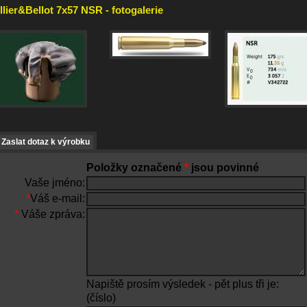
llier&Bellot 7x57 NSR - fotogalerie
Zaslat dotaz k výrobku
Položky označené
*
jsou povinné
Vaše jméno:
*
Váš e-mail:
*
Váše zpráva:
Napiště prosím výsledek - pět plus tři je:
(číslo)