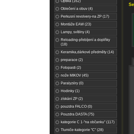
Optika (162)
Se
Oblečení a obuv (4)
Perkusní revolvery-na ZP (17)
Montáže EAW (23)
Lampy, svítilny (4)
Reloading-přebíjení a doplňky
(18)
Keramika,dárkové předměty (14)
preparace (2)
Fotopasti (2)
nože MIKOV (45)
Paralyzéry (0)
Hodinky (1)
získání ZP (2)
pouzdra FALCO (0)
Pouzdra DASTA (75)
kategorie C 1-"na občanku" (117)
Tlumiče-kategorie "C" (28)