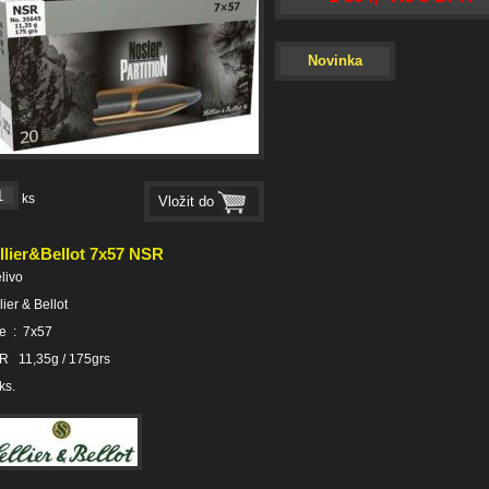
Novinka
ks
llier&Bellot 7x57 NSR
elivo
lier & Bellot
e : 7x57
R 11,35g / 175grs
ks.