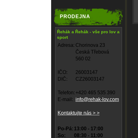
PRODEJNA
Řehák a Řehák - vše pro lov a
sport
Adresa:
Chorinova 23
Česká Třebová
560 02
IČO:
26003147
DIČ:
CZ26003147
Telefon:
+420 465 535 390
E-mail:
info@rehak-lov.com
Kontaktujte nás > >
Po-Pá:
13:00 - 17:00
So:
08:30 - 11:00