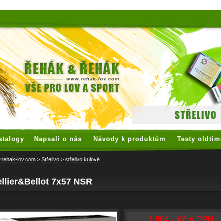
 watches
replica watches
hoogwaardige nep Rolex
replica rolex
atalogy
Napsali o nás
Návody k produktům
Testy oldtim
rehak-lov.com
>
Střelivo
>
střelivo kulové
llier&Bellot 7x57 NSR
1 804,- Kč s DPH